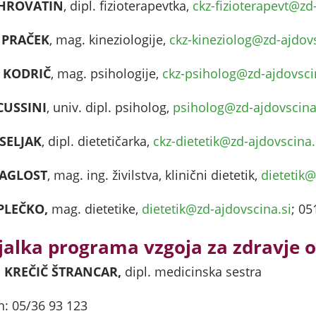
 HROVATIN
, dipl. fizioterapevtka,
ckz-fizioterapevt@zd
 PRAČEK
, mag. kineziologije,
ckz-kineziolog@zd-ajdovs
 KODRIČ
, mag. psihologije,
ckz-psiholog@zd-ajdovsci
CUSSINI
, univ. dipl. psiholog,
psiholog@zd-ajdovscina
 SELJAK
, dipl. dietetičarka,
ckz-dietetik@zd-ajdovscina.
AGLOST
, mag. ing. živilstva, klinični dietetik,
dietetik@
PLEČKO,
mag. dietetike,
dietetik@zd-ajdovscina.si
; 05
jalka programa vzgoja za zdravje 
 KREČIČ ŠTRANCAR,
dipl. medicinska sestra
n: 05/36 93 123