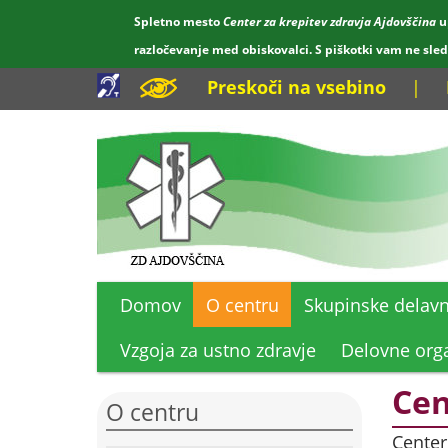
Spletno mesto
Center za krepitev zdravja Ajdovščina
u
razločevanje med obiskovalci. S piškotki vam ne sle
Preskoči na vsebino
|
Domov
O centru
Skupinske delavn
Vzgoja za ustno zdravje
Delovne orga
Cen
O centru
Center