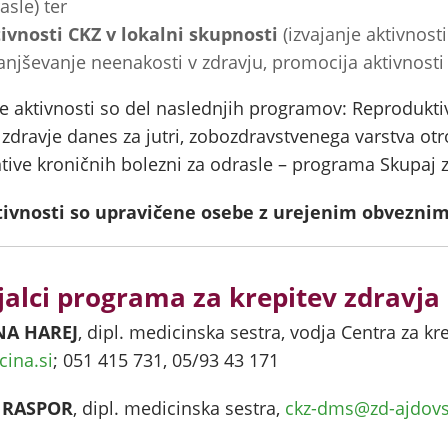
asle) ter
ivnosti CKZ v lokalni skupnosti
(izvajanje aktivnosti
njševanje neenakosti v zdravju, promocija aktivnosti
e aktivnosti so del naslednjih programov: Reprodukt
 zdravje danes za jutri, zobozdravstvenega varstva ot
tive kroničnih bolezni za odrasle – programa Skupaj z
tivnosti so upravičene osebe z urejenim obvezni
jalci programa za krepitev zdravja 
A HAREJ
, dipl. medicinska sestra, vodja Centra za kr
cina.si
; 051 415 731, 05/93 43 171
 RASPOR
, dipl. medicinska sestra,
ckz-dms@zd-ajdovs