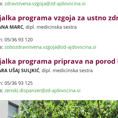
a:
zdravstvena.vzgoja@zd-ajdovscina.si
jalka programa vzgoja za ustno zdr
ANA MARC
, dipl. medicinska sestra
n: 05/36 93 120
a:
zobozdravstvena.vzgoja@zd-ajdovscina.si
jalka programa priprava na porod 
RA UŠAJ SULJKIĆ
, dipl. medicinska sestra
n: 05/36 93 125
a:
zenski.dispanzer@zd-ajdovscina.si