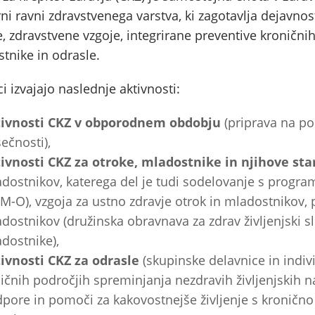
ni ravni zdravstvenega varstva, ki zagotavlja dejavnost
e, zdravstvene vzgoje, integrirane preventive kroničnih
tnike in odrasle.
ci izvajajo naslednje aktivnosti:
tivnosti CKZ v obporodnem obdobju
(priprava na po
ečnosti),
ivnosti CKZ za otroke, mladostnike in njihove sta
dostnikov, katerega del je tudi sodelovanje s progr
M-O), vzgoja za ustno zdravje otrok in mladostnikov, 
dostnikov (družinska obravnava za zdrav življenjski sl
dostnike),
ivnosti CKZ za odrasle
(skupinske delavnice in indiv
ličnih področjih spreminjanja nezdravih življenjskih n
pore in pomoči za kakovostnejše življenje s kronično 