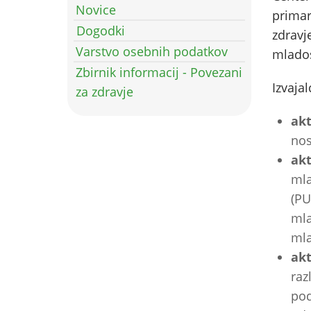
Novice
primar
Dogodki
zdravj
Varstvo osebnih podatkov
mlados
Zbirnik informacij - Povezani
Izvajal
za zdravje
ak
nos
akt
mla
(PU
mla
mla
akt
raz
pod