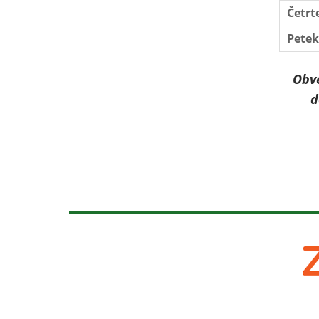
Četrt
Petek
Obve
d