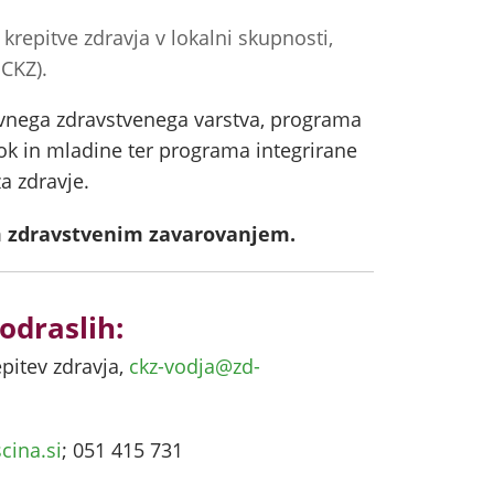
 krepitve zdravja v lokalni skupnosti,
 CKZ).
ivnega zdravstvenega varstva, programa
rok in mladine ter programa integrirane
a zdravje.
m zdravstvenim zavarovanjem.
odraslih:
epitev zdravja,
ckz-vodja@zd-
cina.si
; 051 415 731