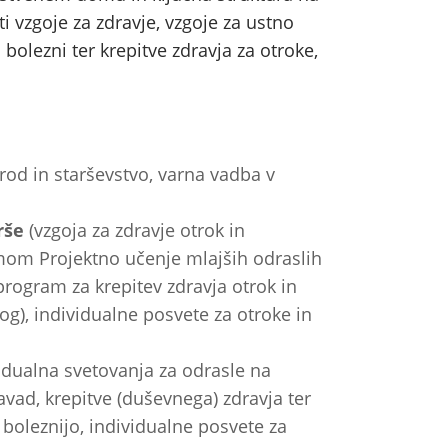
i vzgoje za zdravje, vzgoje za ustno
 bolezni ter krepitve zdravja za otroke,
rod in starševstvo, varna vadba v
rše
(vzgoja za zdravje otrok in
amom Projektno učenje mlajših odraslih
program za krepitev zdravja otrok in
og), individualne posvete za otroke in
idualna svetovanja za odrasle na
avad, krepitve (duševnega) zdravja ter
boleznijo, individualne posvete za