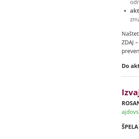
odr
akt
zma
Naštet
ZDAJ –
preven
Do ak
Izva
ROSAN
ajdovs
ŠPELA