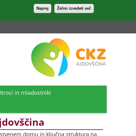
Naprej
Želim izvedeti več
i
troci in mladostniki
jdovščina
avstvenem domu in ključna struktura na