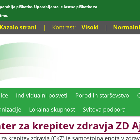
porablja piškotke. Uporabljamo le lastne piškotke za
dimo.
Kazalo strani
|
Kontrast:
Visoki
|
Normaln
ice
Individualni posveti
Porod in starševstvo
O
nizacije
Lokalna skupnost
Svitova podpora
ter za krepitev zdravja ZD A
 za krepitev zdravja (CKZ) je samostojna enota v zdr