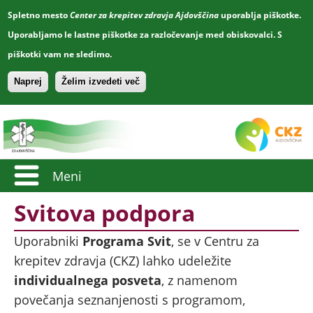
Spletno mesto
Center za krepitev zdravja Ajdovščina
uporablja piškotke.
Uporabljamo le lastne piškotke za razločevanje med obiskovalci. S
piškotki vam ne sledimo.
Naprej
Želim izvedeti več
Meni
Svitova podpora
Uporabniki
Programa Svit
, se v Centru za
krepitev zdravja (CKZ) lahko udeležite
individualnega posveta
, z namenom
povečanja seznanjenosti s programom,