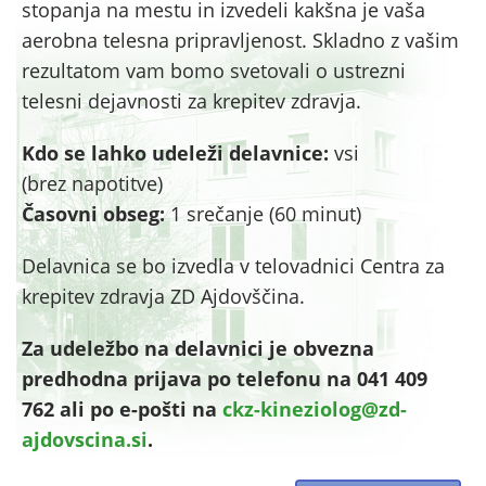
stopanja na mestu in izvedeli kakšna je vaša
aerobna telesna pripravljenost. Skladno z vašim
rezultatom vam bomo svetovali o ustrezni
telesni dejavnosti za krepitev zdravja.
Kdo se lahko udeleži delavnice:
vsi
(brez napotitve)
Časovni obseg:
1 srečanje (60 minut)
Delavnica se bo izvedla v telovadnici Centra za
krepitev zdravja ZD Ajdovščina.
Za udeležbo na delavnici je obvezna
predhodna prijava po telefonu na 041 409
762 ali po e-pošti na
c
kz-kineziolog@zd-
ajdovscina.si
.