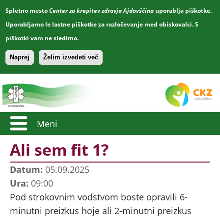
Spletno mesto
Center za krepitev zdravja Ajdovščina
uporablja piškotke.
Uporabljamo le lastne piškotke za razločevanje med obiskovalci. S
piškotki vam ne sledimo.
Naprej
Želim izvedeti več
Meni
Ali sem fit 1?
Datum:
05.09.2025
Ura:
09:00
Pod strokovnim vodstvom boste opravili 6-
minutni preizkus hoje ali 2-minutni preizkus