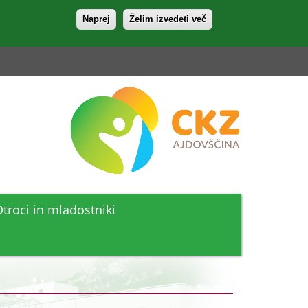
Naprej
Želim izvedeti več
i
troci in mladostniki