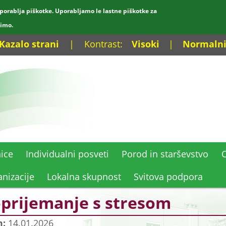
porablja piškotke. Uporabljamo le lastne piškotke za
dimo.
Kazalo strani
|
Kontrast:
Visoki
|
Normaln
ice
Individualni posveti
Porod in starševstvo
O
nizacije
Lokalna skupnost
Svitova podpora
prijemanje s stresom
m:
14.01.2026