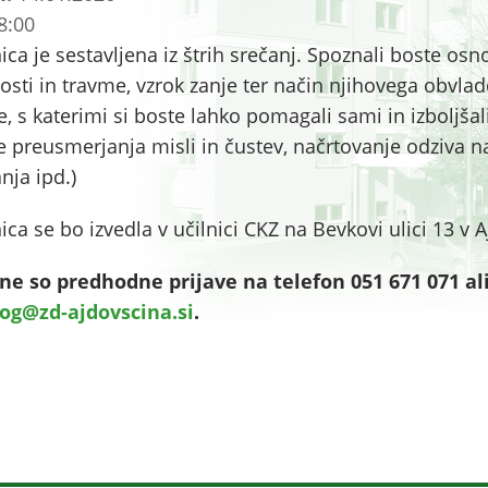
8:00
ica je sestavljena iz štrih srečanj. Spoznali boste osno
losti in travme, vzrok zanje ter način njihovega obvlad
e, s katerimi si boste lahko pomagali sami in izboljšal
e preusmerjanja misli in čustev, načrtovanje odziva na
nja ipd.)
ica se bo izvedla v učilnici CKZ na Bevkovi ulici 13 v A
e so predhodne prijave na telefon 051 671 071 ali
log@zd-ajdovscina.si
.