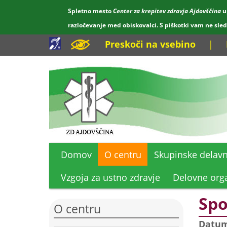
Spletno mesto
Center za krepitev zdravja Ajdovščina
u
razločevanje med obiskovalci. S piškotki vam ne sle
Preskoči na vsebino
|
Domov
O centru
Skupinske delavn
Vzgoja za ustno zdravje
Delovne orga
Spo
O centru
Datu