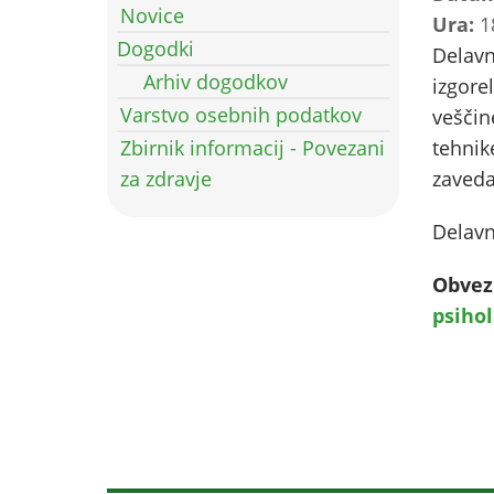
Novice
Ura:
1
Dogodki
Delavn
Arhiv dogodkov
izgore
Varstvo osebnih podatkov
veščin
Zbirnik informacij - Povezani
tehnik
za zdravje
zaveda
Delavn
Obvezn
psiho