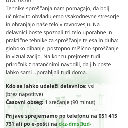
Ura:
08:00
Tehnike sproščanja nam pomagajo, da bolj
učinkovito obvladujemo vsakodnevne stresorje
in ohranjajo naše telo v ravnovesju. Na
delavnici boste spoznali tri zelo uporabne in
praktične tehnike za sproščanje telesa in duha:
globoko dihanje, postopno mišično sproščanje
in vizualizacijo. Na koncu prejmete tudi
priročnik z natančnimi navodili, da jih boste
lahko sami uporabljali tudi doma.
Kdo se lahko udeleži delavnice:
vsi
(brez napotitve)
Časovni obseg:
1 srečanje (90 minut)
Prijave sprejemamo po telefonu na 051 415
731 ali po e-pošti na
ckz-dms@zd-