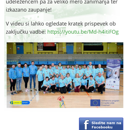
udeležencem pa za veliko mero zanimanja ter
izkazano zaupanje!
V videu si lahko ogledate kratek prispevek ob
zaključku vadbe:
https://youtu.be/Md-h4itiFOg