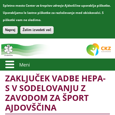
Spletno mesto
Center za krepitev zdravja Ajdovščina
uporablja piškotke.
Uporabljamo le lastne piškotke za razločevanje med obiskovalci. S
piškotki vam ne sledimo.
Naprej
Želim izvedeti več
Meni
ZAKLJUČEK VADBE HEPA-
S V SODELOVANJU Z
ZAVODOM ZA ŠPORT
AJDOVŠČINA